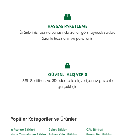
HASSAS PAKETLEME
Ürünleriniz taşıma esnasında zarar görmeyecek şekilde
özenle hazırlanır ve paketlenir.
GÜVENLİ ALIŞVERİŞ
SSL Sertifikası ve 3D ödeme ile alışverişleriniz güvenle
gerçekleşir.
Popüler Kategoriler ve Ürünler
İç Mekan Bitkileri
Salon Bitkileri
Ofis Bitkileri
Hava Temizleyen Bitkiler
Bakımı Kolay Bitkiler
Büyük Boy Bitkiler