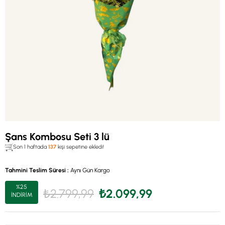
Şans Kombosu Seti 3 lü
Son 1 haftada
137
kişi sepetine ekledi!
Tahmini Teslim Süresi
:
Aynı Gün Kargo
%
25
₺2.799,99
₺2.099,99
İNDIRIM