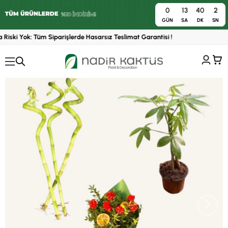
0
13
40
1
0
GÜN
SA
DK
SN
Riski Yok: Tüm Siparişlerde Hasarsız Teslimat Garantisi !
›