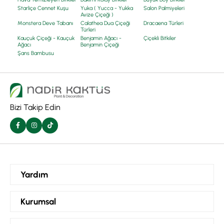
Starliçe Cennet Kuşu
Yuka ( Yucca - Yukka
Salon Palmiyeleri
Avize Çiçeği )
Monstera Deve Tabanı
Calathea Dua Çiçeği
Dracaena Türleri
Türleri
Kauçuk Çiçeği - Kauçuk
Benjamin Ağacı -
Çiçekli Bitkiler
Ağacı
Benjamin Çiçeği
Şans Bambusu
Bizi Takip Edin
Yardım
Siparişlerim
Kurumsal
Hesabım
Kurumsal ve Toptan Sipariş