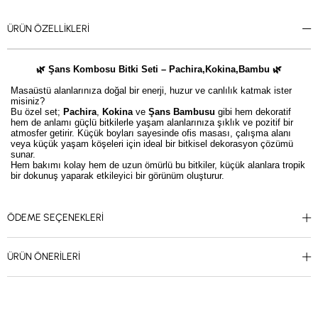
ÜRÜN ÖZELLIKLERI
🌿 Şans Kombosu
Bitki Seti – Pachira,Kokina,Bambu 🌿
Masaüstü alanlarınıza doğal bir enerji, huzur ve canlılık katmak ister
misiniz?
Bu özel set;
Pachira
,
Kokina
ve
Şans Bambusu
gibi hem dekoratif
hem de anlamı güçlü bitkilerle yaşam alanlarınıza şıklık ve pozitif bir
atmosfer getirir. Küçük boyları sayesinde ofis masası, çalışma alanı
veya küçük yaşam köşeleri için ideal bir bitkisel dekorasyon çözümü
sunar.
Hem bakımı kolay hem de uzun ömürlü bu bitkiler, küçük alanlara tropik
bir dokunuş yaparak etkileyici bir görünüm oluşturur.
✨ Neden Kampanyalı Masaüstü Bitki Seti?
ÖDEME SEÇENEKLERI
Pachira, Kokina ve Şans Bambusu birlikte şık, dengeli ve anlamlı bir
görünüm oluşturur.
Küçük boylarıyla masaüstü ve dar köşelere kolayca uyum sağlar.
Kolay bakım isteyen, dayanıklı ve uzun ömürlü bitkilerden oluşur.
ÜRÜN ÖNERILERI
Hem dekoratif hem de pozitif enerji taşıdığına inanılan bitkiler içerir.
Ofis, masa, hediye veya küçük yaşam alanları için ideal bir botanik
setidir.
💡 Dekorasyon İpucu: