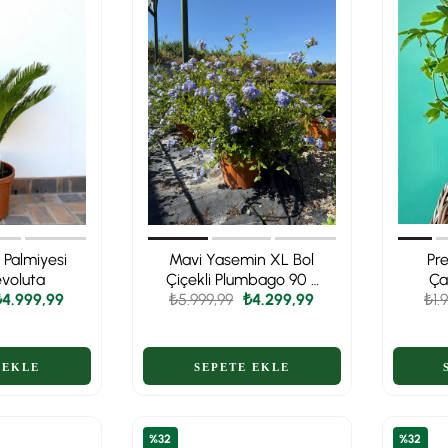
 Palmiyesi
Mavi Yasemin XL Bol
Pr
voluta
Çiçekli Plumbago 90 -
Ça
₺4.999,99
₺5.999,99
100 cm Ege Rüzgarı
₺4.299,99
₺1.
%32
%32