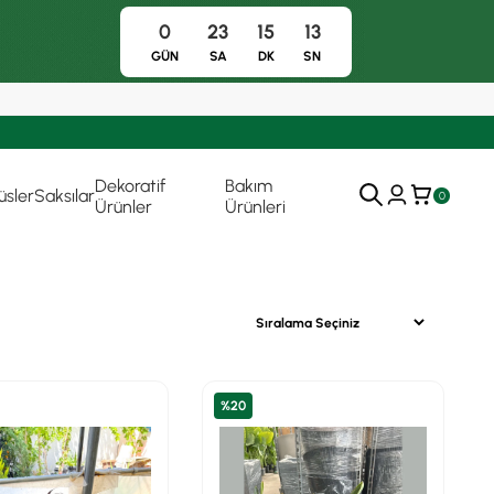
0
23
15
11
GÜN
SA
DK
SN
Dekoratif
Bakım
üsler
Saksılar
0
Ürünler
Ürünleri
%20