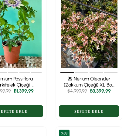
emium Passiflora
🌺 Nerium Oleander
rkıfelek Çiçeği-
(Zakkum Çiçeği) XL Boy
999,99
Egzotik Rüya
₺1.399,99
₺4.999,99
- Akdeniz Ateşi🌺
₺3.399,99
%33