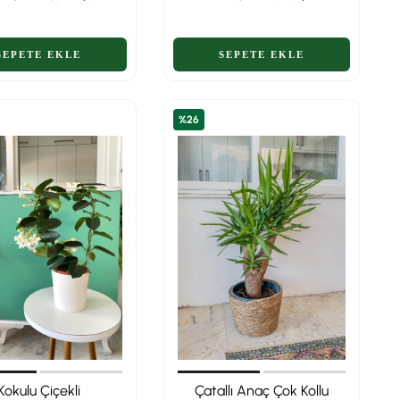
aze Lezzet 🌳
%26
Kokulu Çiçekli
Çatallı Anaç Çok Kollu