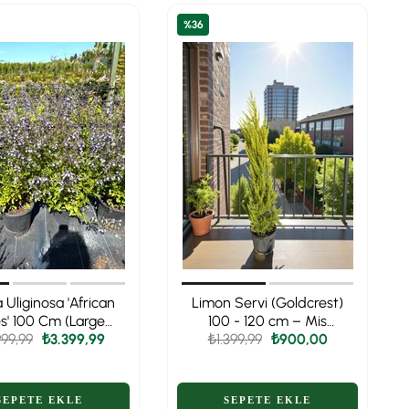
%36
a Uliginosa 'African
Limon Servi (Goldcrest)
es' 100 Cm (Large
100 - 120 cm – Mis
) Gökyüzü Mavisi
999,99
₺3.399,99
Kokulu & Parlak Sarı
₺1.399,99
₺900,00
Yapraklı