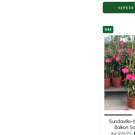
%42
Sundaville-
Balkon Sa
₺2.599,99
Sandav