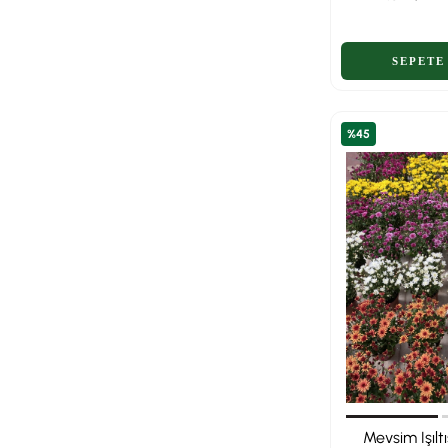
%45
Mevsim Işıltı