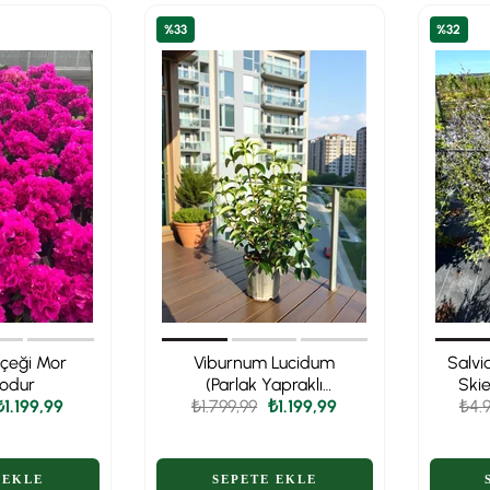
%33
%32
içeği Mor
Viburnum Lucidum
Salvi
odur
(Parlak Yapraklı
Ski
₺1.199,99
₺1.799,99
Kartopu) – Ekstra
₺1.199,99
Boy
₺4.
Parlak & Geniş Yapraklı
Çit Bitkisi