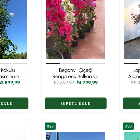
 Kokulu
Begonvil Çiçeği
Ja
Jasminum
Rengarenk Balkon ve
Akça
 XXL Boy
₺3.899,99
Bahçe XL Dolgun Form
₺2.599,99
₺1.799,99
Palm
₺5.4
m - Baş
 Koku🤍
Büy
%28
%30