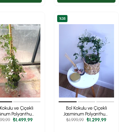
%35
 Kokulu ve Çiçekli
Bol Kokulu ve Çiçekli
inum Polyanthum
Jasminum Polyanthum
ış Yasemini (Ada
999,99
₺1.499,99
₺1.999,99
Kış Yasemini (Ada
₺1.299,99
Yasemini)
Yasemini)