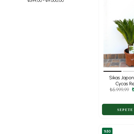
₺399,00 - ₺9.000,00
Sikas Japon
Cycas Re
₺5.999,99
%50