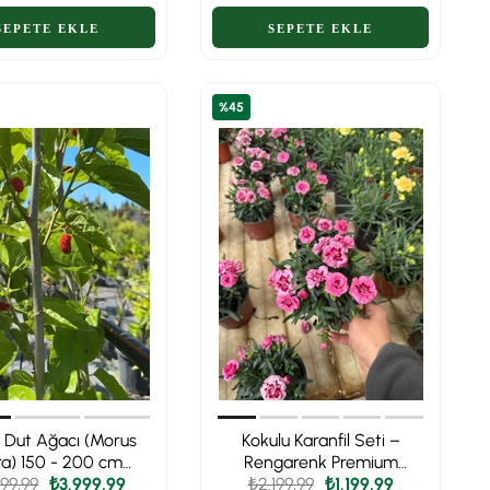
%45
 Dut Ağacı (Morus
Kokulu Karanfil Seti –
ra) 150 - 200 cm
Rengarenk Premium
99,99
veli – Dalından
₺3.999,99
Karanfil Koleksiyonu
₺2.199,99
₺1.199,99