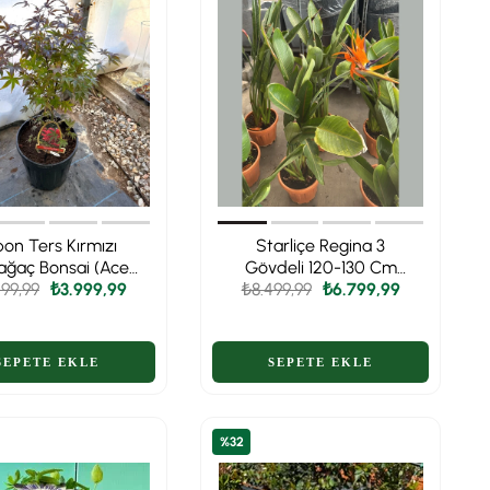
pon Ters Kırmızı
Starliçe Regina 3
ağaç Bonsai (Acer
Gövdeli 120-130 Cm
atum) 60-70 cm –
99,99
₺3.999,99
₺8.499,99
Form (Cennet Kuşu)
₺6.799,99
Uzakdoğu'nun
üleyici Sanatı 🍁
%32