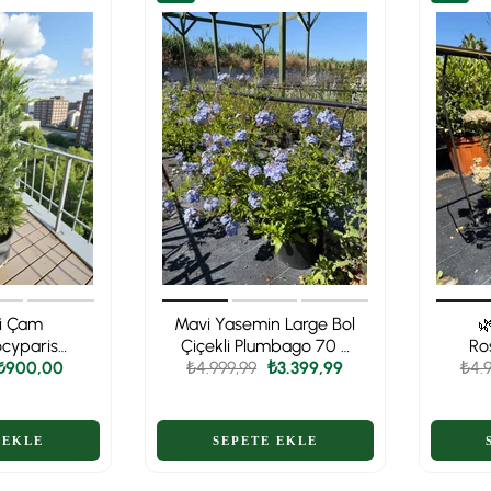
i Çam
Mavi Yasemin Large Bol

cyparis
Çiçekli Plumbago 70 -
Ro
00 - 120 cm
₺900,00
₺4.999,99
80 cm Ege Rüzgarı
₺3.399,99
Dolg
₺4.
yen Formlu
Z
tkisi