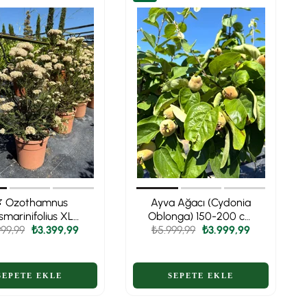
 Ozothamnus
Ayva Ağacı (Cydonia
smarinifolius XL
Oblonga) 150-200 cm
un Form - Doğanın
999,99
₺3.399,99
₺5.999,99
– Bahçenizin Altın
₺3.999,99
arif Dokusu🌿
Meyvesi 🌳