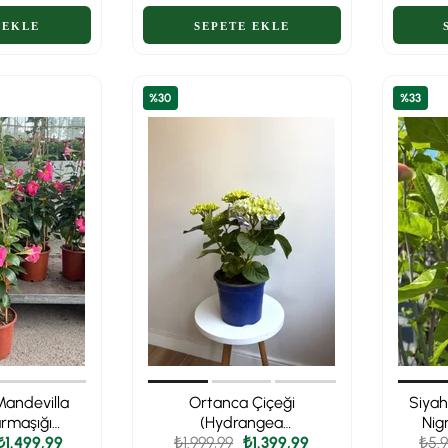
%30
%33
Mandevilla
Ortanca Çiçeği
Siyah
rmaşığı
(Hydrangea
Nig
illa
₺1.499,99
₺1.999,99
Macrophylla) -
₺1.399,99
₺5.9
Mey