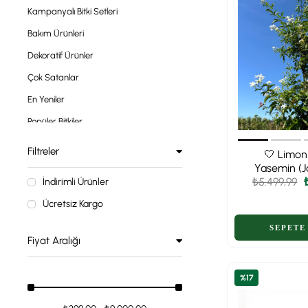
Kampanyalı Bitki Setleri
Bakım Ürünleri
Dekoratif Ürünler
Çok Satanlar
En Yeniler
Popüler Bitkiler
Yılbaşı Koleksiyonu 🎄
Filtreler
🤍 Limon
Sevgililer Günü Koleksiyonu❤️
Yasemin (
₺5.499,99
Azoricum)
İndirimli Ürünler
Kadınlar Günü Koleksiyonu❤️
200-250 c
Ücretsiz Kargo
Döndüren
Fiyat Aralığı
%17