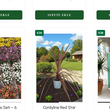
Gösterişli Bahar Şöleni
T
– Dolgun Form
%34
%38
sı Seti – 6
Cordyline Red Star