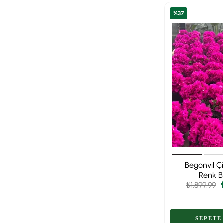
%37
Begonvil Ç
Renk B
₺1.899,99