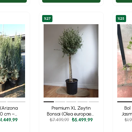
%27
%25
 (Arizona
Premium XL Zeytin
Bol
130 cm –
Bonsai (Olea europaea)
Jasm
müşi Mavi
₺1.449,99
₺7.499,99
– Evinize Bereket
₺5.499,99
XL K
₺1.
klı
Taşıyan Asırlık Güzellik
🫒