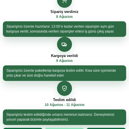
Sipariş verdiniz
8 Ağustos
Siparişiniz özenle hazırlanır. 13:00’e kadar verilen siparişler aynı gün
kargoya verilir, sonrasında verilen siparişler ertesi iş günü çıkış yapar.
Kargoya verildi
9 Ağustos
Siparişiniz özenle paketlenip kargoya teslim edilir. Kısa süre içerisinde
yola çıkar ve size doğru hareket eder.
Teslim edildi
10 Ağustos - 11 Ağustos
Siparişiniz teslim edildiğinde umarız memnun kalırsınız. Deneyiminizi
yorum yaparak bizimle paylaşabilirsiniz.