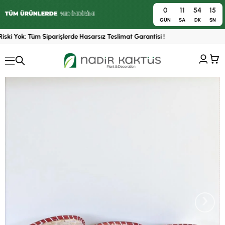
0
11
54
14
0
GÜN
SA
DK
SN
ski Yok: Tüm Siparişlerde Hasarsız Teslimat Garantisi !
›