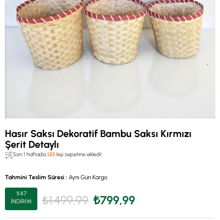
Hasır Saksı Dekoratif Bambu Saksı Kırmızı
Şerit Detaylı
Son 1 haftada
123
kişi sepetine ekledi!
Tahmini Teslim Süresi
:
Aynı Gün Kargo
%
47
₺1.499,99
₺799,99
İNDIRIM