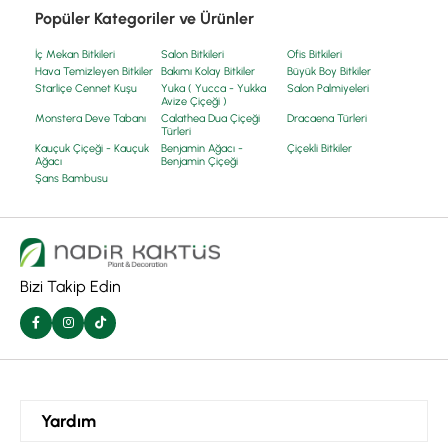
Popüler Kategoriler ve Ürünler
İç Mekan Bitkileri
Salon Bitkileri
Ofis Bitkileri
Hava Temizleyen Bitkiler
Bakımı Kolay Bitkiler
Büyük Boy Bitkiler
Starliçe Cennet Kuşu
Yuka ( Yucca - Yukka
Salon Palmiyeleri
Avize Çiçeği )
Monstera Deve Tabanı
Calathea Dua Çiçeği
Dracaena Türleri
Türleri
Kauçuk Çiçeği - Kauçuk
Benjamin Ağacı -
Çiçekli Bitkiler
Ağacı
Benjamin Çiçeği
Şans Bambusu
Bizi Takip Edin
Yardım