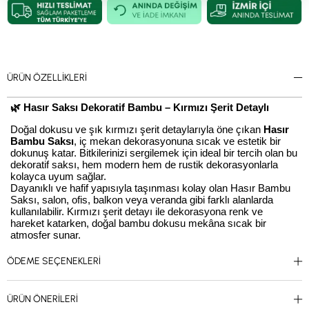
ÜRÜN ÖZELLIKLERI
🌿 Hasır Saksı Dekoratif Bambu – Kırmızı Şerit Detaylı
Doğal dokusu ve şık kırmızı şerit detaylarıyla öne çıkan
Hasır
Bambu Saksı
, iç mekan dekorasyonuna sıcak ve estetik bir
dokunuş katar. Bitkilerinizi sergilemek için ideal bir tercih olan bu
dekoratif saksı, hem modern hem de rustik dekorasyonlarla
kolayca uyum sağlar.
Dayanıklı ve hafif yapısıyla taşınması kolay olan Hasır Bambu
Saksı, salon, ofis, balkon veya veranda gibi farklı alanlarda
kullanılabilir. Kırmızı şerit detayı ile dekorasyona renk ve
hareket katarken, doğal bambu dokusu mekâna sıcak bir
atmosfer sunar.
🌱
Hasır Bambu Saksı Özellikleri:
ÖDEME SEÇENEKLERI
Doğal bambu malzemeden üretilmiştir
25 - 27 ve 30 cm seçenekleri mevcuttur
ÜRÜN ÖNERILERI
Kırmızı şerit detayı ile dekorasyona şık bir renk dokunuşu