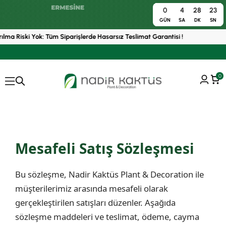
0
4
28
22
GÜN
SA
DK
SN
rılma Riski Yok: Tüm Siparişlerde Hasarsız Teslimat Garantisi !
0
Mesafeli Satış Sözleşmesi
Bu sözleşme, Nadir Kaktüs Plant & Decoration ile
müşterilerimiz arasında mesafeli olarak
gerçekleştirilen satışları düzenler. Aşağıda
sözleşme maddeleri ve teslimat, ödeme, cayma