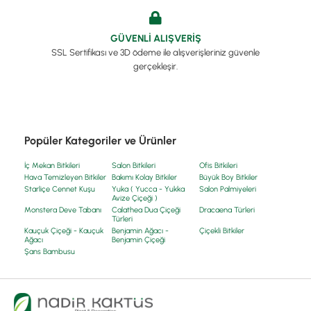
GÜVENLİ ALIŞVERİŞ
SSL Sertifikası ve 3D ödeme ile alışverişleriniz güvenle
gerçekleşir.
Popüler Kategoriler ve Ürünler
İç Mekan Bitkileri
Salon Bitkileri
Ofis Bitkileri
Hava Temizleyen Bitkiler
Bakımı Kolay Bitkiler
Büyük Boy Bitkiler
Starliçe Cennet Kuşu
Yuka ( Yucca - Yukka
Salon Palmiyeleri
Avize Çiçeği )
Monstera Deve Tabanı
Calathea Dua Çiçeği
Dracaena Türleri
Türleri
Kauçuk Çiçeği - Kauçuk
Benjamin Ağacı -
Çiçekli Bitkiler
Ağacı
Benjamin Çiçeği
Şans Bambusu