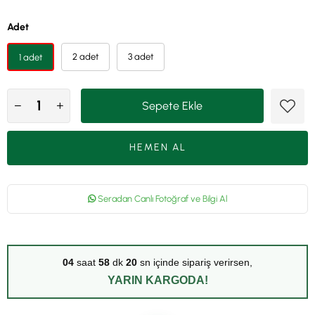
Adet
2 adet
3 adet
1 adet
Seradan Canlı Fotoğraf ve Bilgi Al
04
saat
58
dk
20
sn içinde sipariş verirsen,
YARIN KARGODA!