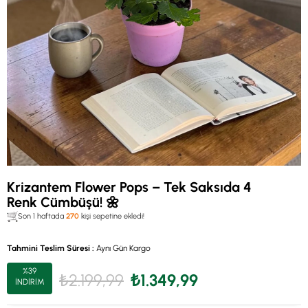
Krizantem Flower Pops – Tek Saksıda 4
Renk Cümbüşü! 🌼
Son 1 haftada
270
kişi sepetine ekledi!
Tahmini Teslim Süresi
:
Aynı Gün Kargo
%
39
₺2.199,99
₺1.349,99
İNDIRIM