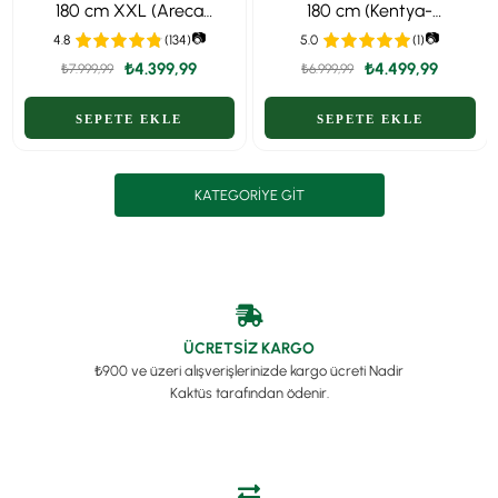
180 cm XXL (Areca
180 cm (Kentya-
Dypsis Lutescens) –
Howea Palmiyesi)
📷
📷
4.8
(134)
5.0
(1)
Ekstra Dolgun Form
₺4.399,99
₺4.499,99
₺7.999,99
₺6.999,99
KATEGORIYE GIT
ÜCRETSİZ KARGO
₺900 ve üzeri alışverişlerinizde kargo ücreti Nadir
Kaktüs tarafından ödenir.