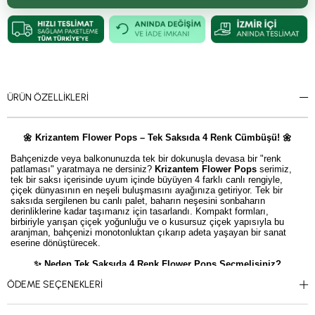
ÜRÜN ÖZELLIKLERI
🌼 Krizantem Flower Pops – Tek Saksıda 4 Renk Cümbüşü! 🌼
Bahçenizde veya balkonunuzda tek bir dokunuşla devasa bir "renk
patlaması" yaratmaya ne dersiniz?
Krizantem Flower Pops
serimiz,
tek bir saksı içerisinde uyum içinde büyüyen 4 farklı canlı rengiyle,
çiçek dünyasının en neşeli buluşmasını ayağınıza getiriyor. Tek bir
saksıda sergilenen bu canlı palet, baharın neşesini sonbaharın
derinliklerine kadar taşımanız için tasarlandı. Kompakt formları,
birbiriyle yarışan çiçek yoğunluğu ve o kusursuz çiçek yapısıyla bu
aranjman, bahçenizi monotonluktan çıkarıp adeta yaşayan bir sanat
eserine dönüştürecek.
✨ Neden Tek Saksıda 4 Renk Flower Pops Seçmelisiniz?
ÖDEME SEÇENEKLERI
Tek Saksıda Şölen:
4 ayrı bitkiyle uğraşmanıza gerek yok!
Profesyonelce bir araya getirilmiş bu 4 renk, tek bir saksı içerisinde
kusursuz bir renk uyumu ve dolgunluk sunar.