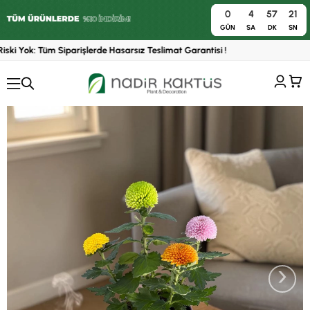
0
4
57
20
0
GÜN
SA
DK
SN
ski Yok: Tüm Siparişlerde Hasarsız Teslimat Garantisi !
›