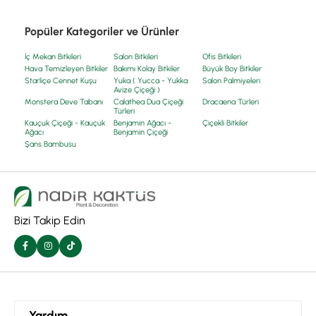
Popüler Kategoriler ve Ürünler
İç Mekan Bitkileri
Salon Bitkileri
Ofis Bitkileri
Hava Temizleyen Bitkiler
Bakımı Kolay Bitkiler
Büyük Boy Bitkiler
Starliçe Cennet Kuşu
Yuka ( Yucca - Yukka
Salon Palmiyeleri
Avize Çiçeği )
Monstera Deve Tabanı
Calathea Dua Çiçeği
Dracaena Türleri
Türleri
Kauçuk Çiçeği - Kauçuk
Benjamin Ağacı -
Çiçekli Bitkiler
Ağacı
Benjamin Çiçeği
Şans Bambusu
Bizi Takip Edin
Yardım