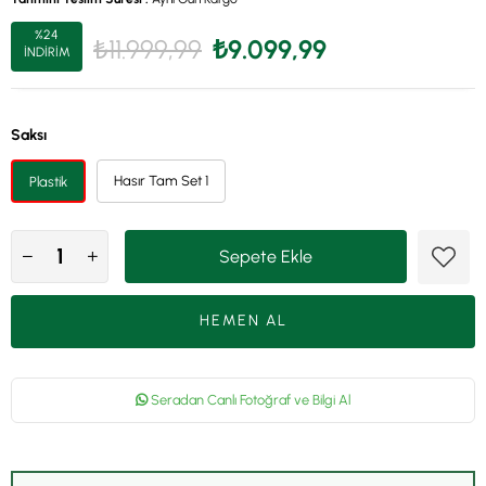
%
24
₺11.999,99
₺9.099,99
İNDIRIM
Saksı
Hasır Tam Set 1
Plastik
Seradan Canlı Fotoğraf ve Bilgi Al