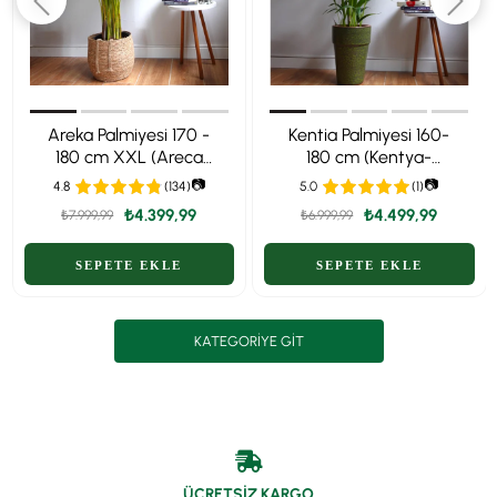
Areka Palmiyesi 170 -
Kentia Palmiyesi 160-
180 cm XXL (Areca
180 cm (Kentya-
Dypsis Lutescens) –
Howea Palmiyesi)
📷
📷
4.8
(134)
5.0
(1)
Ekstra Dolgun Form
₺4.399,99
₺4.499,99
₺7.999,99
₺6.999,99
KATEGORIYE GIT
ÜCRETSİZ KARGO