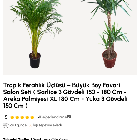
Tropik Ferahlık Üçlüsü – Büyük Boy Favori
Salon Seti ( Sarliçe 3 Gövdeli 150 - 180 Cm -
Areka Palmiyesi XL 180 Cm - Yuka 3 Gövdeli
150 Cm )
5
📷
1
Değerlendirme
Son 1 günde
133
kişi sepetine ekledi!
Tahmini Teslim Süresi
:
Aynı Gün Kargo