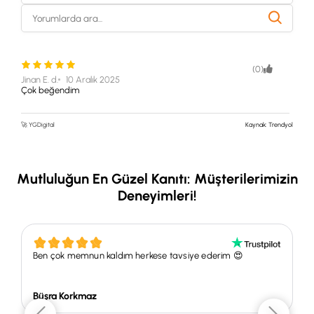
•
Işık:
Parlak ve dolaylı ışığı sever; direkt güneşten koruyun.
•
Sulama:
Toprak hafif nemli kalacak şekilde sulayın; aşırı sulamaktan
kaçının.
•
Nem:
Orta nem yeterlidir; yapraklar arada nemli bezle silinebilir.
🌱
Özenli Paketleme
(0)
Jinan E. d.
10 Aralık 2025
📦
Güvenli Kargo
Çok beğendim
💬
WhatsApp Desteği
🏡
Seradan Evinize
📄
Bakım Kartı Hediyesi
🚀 YGDigital
Kaynak: Trendyol
Mutluluğun En Güzel Kanıtı: Müşterilerimizin
Deneyimleri!
Ben çok memnun kaldım herkese tavsiye ederim 😍
Büşra Korkmaz