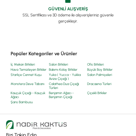
GÜVENLİ ALIŞVERİŞ
SSL Sertifikası ve 3D ödeme ile alışverişleriniz güvenle
gerçekleşir.
Popüler Kategoriler ve Ürünler
İç Mekan Bitkileri
Salon Bitkileri
Ofis Bitkileri
Hava Temizleyen Bitkiler
Bakımı Kolay Bitkiler
Büyük Boy Bitkiler
Starliçe Cennet Kuşu
Yuka ( Yucca - Yukka
Salon Palmiyeleri
Avize Çiçeği )
Monstera Deve Tabanı
Calathea Dua Çiçeği
Dracaena Türleri
Türleri
Kauçuk Çiçeği - Kauçuk
Benjamin Ağacı -
Çiçekli Bitkiler
Ağacı
Benjamin Çiçeği
Şans Bambusu
Bizi Takip Edin