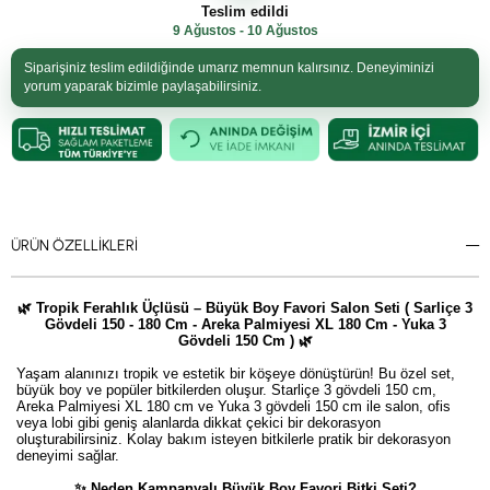
Teslim edildi
9 Ağustos - 10 Ağustos
Siparişiniz teslim edildiğinde umarız memnun kalırsınız. Deneyiminizi
yorum yaparak bizimle paylaşabilirsiniz.
ÜRÜN ÖZELLIKLERI
🌿 Tropik Ferahlık Üçlüsü – Büyük Boy Favori Salon Seti ( Sarliçe 3
Gövdeli 150 - 180 Cm - Areka Palmiyesi XL 180 Cm - Yuka 3
Gövdeli 150 Cm ) 🌿
Yaşam alanınızı tropik ve estetik bir köşeye dönüştürün! Bu özel set,
büyük boy ve popüler bitkilerden oluşur. Starliçe 3 gövdeli 150 cm,
Areka Palmiyesi XL 180 cm ve Yuka 3 gövdeli 150 cm ile salon, ofis
veya lobi gibi geniş alanlarda dikkat çekici bir dekorasyon
oluşturabilirsiniz. Kolay bakım isteyen bitkilerle pratik bir dekorasyon
deneyimi sağlar.
✨ Neden Kampanyalı Büyük Boy Favori Bitki Seti?