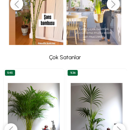
Çok Satanlar
%45
%36