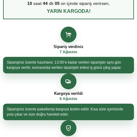
10
saat
44
dk
05
sn içinde sipariş verirsen,
YARIN KARGODA!
Sipariş verdiniz
7 Ağustos
Siparişiniz özenle hazırlanır. 13:00’e kadar verilen siparişler aynı gün
kargoya verilir, sonrasında verilen siparişler ertesi iş günü çıkış yapar.
Kargoya verildi
8 Ağustos
Siparişiniz özenle paketlenip kargoya teslim edilir. Kısa süre içerisinde
yola çıkar ve size doğru hareket eder.