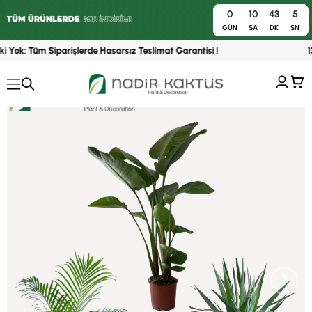
0
10
43
4
0
GÜN
SA
DK
SN
i Yok: Tüm Siparişlerde Hasarsız Teslimat Garantisi !
13
›