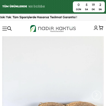
0
5
19
2
0
GÜN
SA
DK
SN
ski Yok: Tüm Siparişlerde Hasarsız Teslimat Garantisi !
›