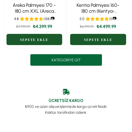
Areka Palmiyesi 170 -
Kentia Palmiyesi 160-
180 cm XXL (Areca
180 cm (Kentya-
Dypsis Lutescens) –
Howea Palmiyesi)
📷
📷
4.8
(134)
5.0
(1)
Ekstra Dolgun Form
₺4.399,99
₺4.499,99
₺7.999,99
₺6.999,99
KATEGORIYE GIT
ÜCRETSİZ KARGO
₺900 ve üzeri alışverişlerinizde kargo ücreti Nadir
Kaktüs tarafından ödenir.