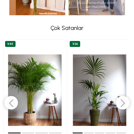
Çok Satanlar
%45
%36