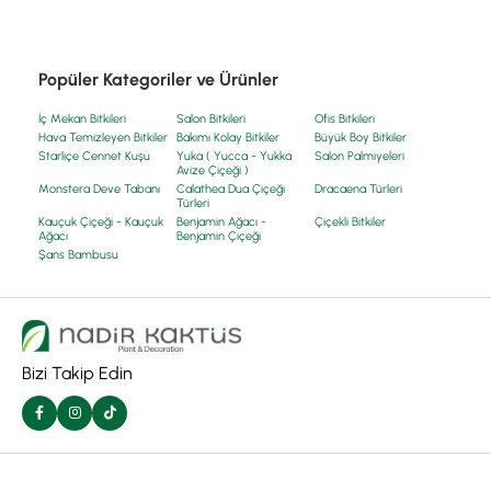
Popüler Kategoriler ve Ürünler
İç Mekan Bitkileri
Salon Bitkileri
Ofis Bitkileri
Hava Temizleyen Bitkiler
Bakımı Kolay Bitkiler
Büyük Boy Bitkiler
Starliçe Cennet Kuşu
Yuka ( Yucca - Yukka
Salon Palmiyeleri
Avize Çiçeği )
Monstera Deve Tabanı
Calathea Dua Çiçeği
Dracaena Türleri
Türleri
Kauçuk Çiçeği - Kauçuk
Benjamin Ağacı -
Çiçekli Bitkiler
Ağacı
Benjamin Çiçeği
Şans Bambusu
Bizi Takip Edin