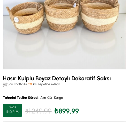
Hasır Kulplu Beyaz Detaylı Dekoratif Saksı
Son 1 haftada
371
kişi sepetine ekledi!
Tahmini Teslim Süresi
:
Aynı Gün Kargo
%
28
₺1.249,99
₺899,99
İNDIRIM