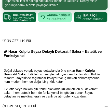
Siparişiniz teslim edildiğinde umarız memnun kalırsınız. Deneyiminizi
yorum yaparak bizimle paylaşabilirsiniz.
ÜRÜN ÖZELLIKLERI
🌿 Hasır Kulplu Beyaz Detaylı Dekoratif Saksı – Estetik ve
Fonksiyonel
Doğal dokusu ve şık beyaz detaylarıyla öne çıkan
Hasır Kulplu
Dekoratif Saksı
, bitkilerinizi sergilemek için ideal bir tercihtir. Kulplu
tasarımı sayesinde taşınması kolaydır ve iç mekan dekorasyonuna
hem modern hem de doğal bir şıklık katar.
Ev, ofis veya balkon gibi farklı alanlarda kullanılabilen bu dekoratif
saksı, hem estetik hem de fonksiyonel bir çözüm sunar. Beyaz
detayları ile mekâna ferah ve canlı bir atmosfer kazandırır.
🌱
Hasır Kulplu Beyaz Detaylı Saksı Özellikleri:
ÖDEME SEÇENEKLERI