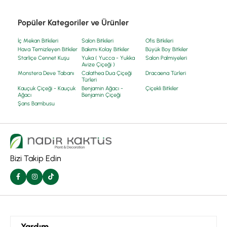
Popüler Kategoriler ve Ürünler
İç Mekan Bitkileri
Salon Bitkileri
Ofis Bitkileri
Hava Temizleyen Bitkiler
Bakımı Kolay Bitkiler
Büyük Boy Bitkiler
Starliçe Cennet Kuşu
Yuka ( Yucca - Yukka
Salon Palmiyeleri
Avize Çiçeği )
Monstera Deve Tabanı
Calathea Dua Çiçeği
Dracaena Türleri
Türleri
Kauçuk Çiçeği - Kauçuk
Benjamin Ağacı -
Çiçekli Bitkiler
Ağacı
Benjamin Çiçeği
Şans Bambusu
Bizi Takip Edin
Yardım