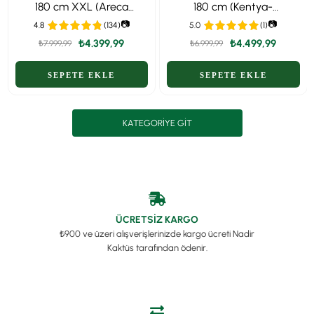
180 cm XXL (Areca
180 cm (Kentya-
Dypsis Lutescens) –
Howea Palmiyesi)
📷
📷
4.8
(134)
5.0
(1)
Ekstra Dolgun Form
₺4.399,99
₺4.499,99
₺7.999,99
₺6.999,99
KATEGORIYE GIT
ÜCRETSİZ KARGO
₺900 ve üzeri alışverişlerinizde kargo ücreti Nadir
Kaktüs tarafından ödenir.