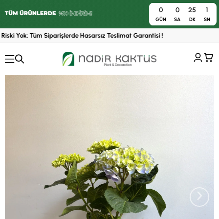
0
0
25
0
0
GÜN
SA
DK
SN
iski Yok: Tüm Siparişlerde Hasarsız Teslimat Garantisi !
›