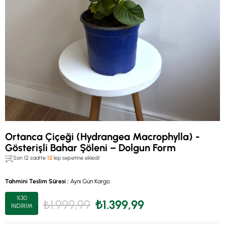
Ortanca Çiçeği (Hydrangea Macrophylla) -
Gösterişli Bahar Şöleni – Dolgun Form
Son 12 saatte
12
kişi sepetine ekledi!
Tahmini Teslim Süresi
:
Aynı Gün Kargo
%
30
₺1.999,99
₺1.399,99
İNDIRIM