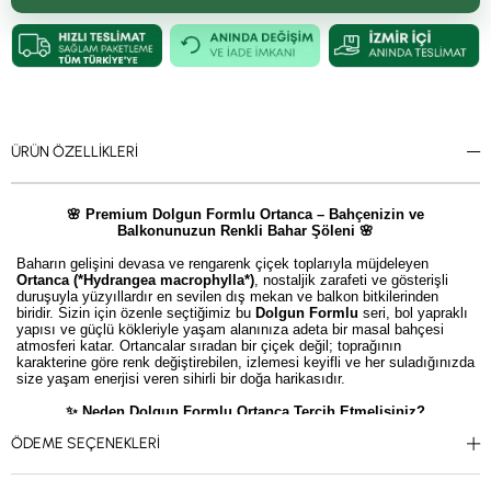
ÜRÜN ÖZELLIKLERI
🌸 Premium Dolgun Formlu Ortanca – Bahçenizin ve
Balkonunuzun Renkli Bahar Şöleni 🌸
Baharın gelişini devasa ve rengarenk çiçek toplarıyla müjdeleyen
Ortanca (*Hydrangea macrophylla*)
, nostaljik zarafeti ve gösterişli
duruşuyla yüzyıllardır en sevilen dış mekan ve balkon bitkilerinden
biridir. Sizin için özenle seçtiğimiz bu
Dolgun Formlu
seri, bol yapraklı
yapısı ve güçlü kökleriyle yaşam alanınıza adeta bir masal bahçesi
atmosferi katar. Ortancalar sıradan bir çiçek değil; toprağının
karakterine göre renk değiştirebilen, izlemesi keyifli ve her suladığınızda
size yaşam enerjisi veren sihirli bir doğa harikasıdır.
✨ Neden Dolgun Formlu Ortanca Tercih Etmelisiniz?
ÖDEME SEÇENEKLERI
Devasa Çiçek Kümeleri:
Gösterişli ve top formundaki büyük
çiçekleriyle girdiği her ortamda tüm dikkatleri üzerine çeker.
Renk Değiştirme Sihri:
Toprağın pH (asitlik) derecesine göre çiçekleri