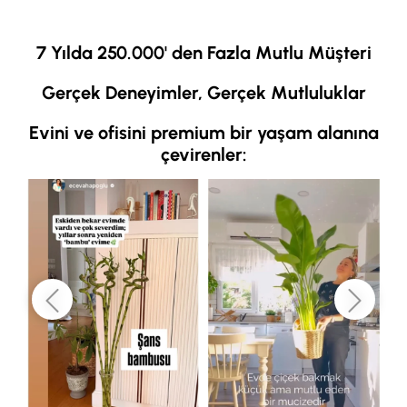
💬
7/24 Ortanca Bakım Danışmanlığı
📄
Ortanca Bakım Kartı Hediyesi
7 Yılda 250.000' den Fazla Mutlu Müşteri
📖 Sıkça Sorulan Sorular ve Detaylı Bakım Rehberi (Tıklayın
🔽)
Gerçek Deneyimler, Gerçek Mutluluklar
Evini ve ofisini premium bir yaşam alanına
çevirenler: