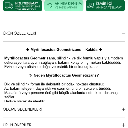
ÜRÜN ÖZELLIKLERI
🌵 Myrtillocactus Geometrizans – Kaktüs 🌵
Myrtillocactus Geometrizans
, silindirik ve dik formlu yapısıyla modern
dekorasyonlara uyum sağlayan, bakımı kolay bir iç mekan kaktüsüdür.
Evinize veya ofisinize doğal ve estetik bir dokunuş katar.
✨ Neden Myrtillocactus Geometrizans?
Dik ve silindirik formu ile dekoratif bir odak noktası oluşturur.
Az bakım isteyen, dayanıklı ve uzun ömürlü bir sukulent türüdür.
Masaüstü veya pencere önü gibi küçük alanlarda estetik bir dokunuş
sağlar.
Hediye olarak da idealdir.
ÖDEME SEÇENEKLERI
💡 Dekorasyon Önerisi:
Minimal saksılar veya taşlı tabaklarla kombine ederek modern ve doğal
bir görünüm yaratabilirsiniz. Diğer kaktüs ve sukulentlerle birlikte
ÜRÜN ÖNERILERI
sergilenmesi önerilir.