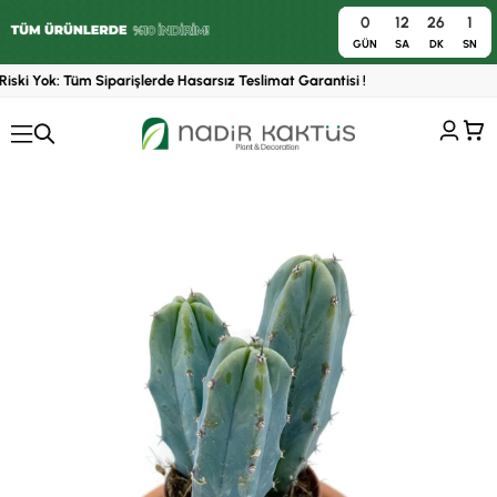
0
12
26
0
0
GÜN
SA
DK
SN
iski Yok: Tüm Siparişlerde Hasarsız Teslimat Garantisi !
›