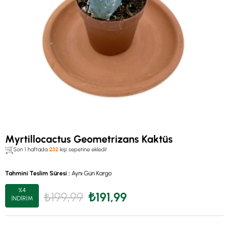
Myrtillocactus Geometrizans Kaktüs
Son 1 haftada
232
kişi sepetine ekledi!
Tahmini Teslim Süresi
:
Aynı Gün Kargo
%
4
₺199,99
₺191,99
İNDIRIM