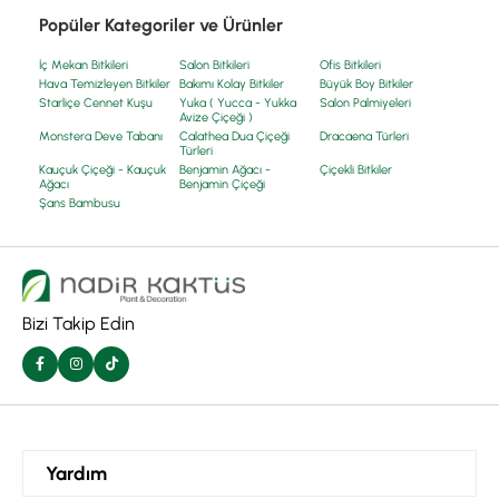
Popüler Kategoriler ve Ürünler
İç Mekan Bitkileri
Salon Bitkileri
Ofis Bitkileri
Hava Temizleyen Bitkiler
Bakımı Kolay Bitkiler
Büyük Boy Bitkiler
Starliçe Cennet Kuşu
Yuka ( Yucca - Yukka
Salon Palmiyeleri
Avize Çiçeği )
Monstera Deve Tabanı
Calathea Dua Çiçeği
Dracaena Türleri
Türleri
Kauçuk Çiçeği - Kauçuk
Benjamin Ağacı -
Çiçekli Bitkiler
Ağacı
Benjamin Çiçeği
Şans Bambusu
Bizi Takip Edin
Yardım