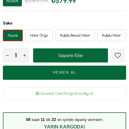
₺749,99
₺579,99
İNDIRIM
Saksı
Hasır Örgü
Kulplu Beyaz Hasır
Kulplu Hasır
Plastik
Seradan Canlı Fotoğraf ve Bilgi Al
08
saat
11
dk
21
sn içinde sipariş verirsen,
YARIN KARGODA!