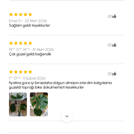
(0)
Emel G.
23 Mart 2026
Sağlam geldi teşekkürler
(0)
M** G** M**
19 Mart 2026
Çok güzel geldi beğendik
(0)
İ** Ö**
11 Şubat 2026
fiyatina gore iyi birazdaha dolgun olmasını isterdim katgolama
guzeldi toprağı bike dokulmemisti tesekkurler
(0)