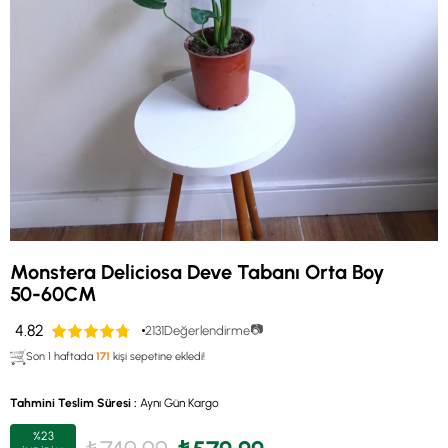
Monstera Deliciosa Deve Tabanı Orta Boy
50-60CM
4.82
📷
2131
Değerlendirme
Son 1 haftada
171
kişi sepetine ekledi!
Tahmini Teslim Süresi
:
Aynı Gün Kargo
%
23