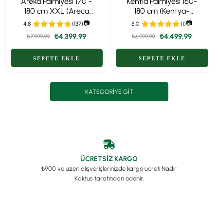
Areka Palmiyesi 170 -
Kentia Palmiyesi 160-
180 cm XXL (Areca
180 cm (Kentya-
Dypsis Lutescens) –
Howea Palmiyesi)
📷
📷
4.8
(137)
5.0
(1)
Ekstra Dolgun Form
₺4.399,99
₺4.499,99
₺7.999,99
₺6.999,99
KATEGORIYE GIT
ÜCRETSİZ KARGO
₺900 ve üzeri alışverişlerinizde kargo ücreti Nadir
Kaktüs tarafından ödenir.