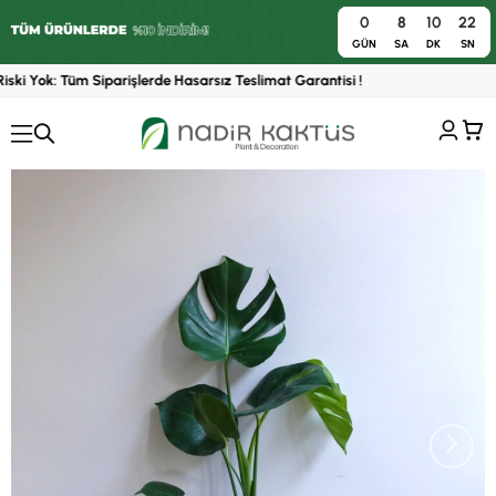
0
8
10
22
0
GÜN
SA
DK
SN
ski Yok: Tüm Siparişlerde Hasarsız Teslimat Garantisi !
1
›