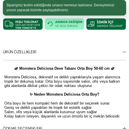
Siparişiniz teslim edildiğinde umarız memnun kalırsınız. Deneyiminizi
yorum yaparak bizimle paylaşabilirsiniz.
ÜRÜN ÖZELLIKLERI
🌿 Monstera Deliciosa Deve Tabanı Orta Boy 50-60 cm 🌿
Monstera Deliciosa, dekoratif ve delikli yapraklarıyla yaşam alanınıza
tropik bir dokunuş katar. Orta boyu sayesinde salon, ofis veya balkon
gibi alanlarda dikkat çekici bir odak noktası oluşturur.
✨ Neden Monstera Deliciosa Orta Boy?
Orta boyu ile hem kompakt hem de dekoratif bir seçenek sunar.
Geniş ve delikli yaprakları ile tropik bir estetik sağlar.
Salon, ofis veya küçük alanlarda kusursuz uyum sağlar.
Kolay bakım isteyen, dayanıklı ve uzun ömürlü bir iç mekân bitkisidir.
💡 Dekorasyon Önerisi:
ÖDEME SEÇENEKLERI