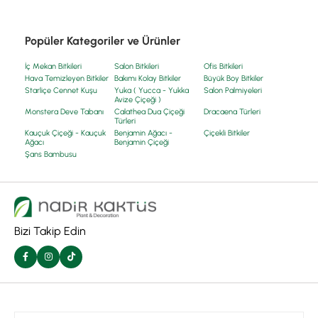
Popüler Kategoriler ve Ürünler
İç Mekan Bitkileri
Salon Bitkileri
Ofis Bitkileri
Hava Temizleyen Bitkiler
Bakımı Kolay Bitkiler
Büyük Boy Bitkiler
Starliçe Cennet Kuşu
Yuka ( Yucca - Yukka
Salon Palmiyeleri
Avize Çiçeği )
Monstera Deve Tabanı
Calathea Dua Çiçeği
Dracaena Türleri
Türleri
Kauçuk Çiçeği - Kauçuk
Benjamin Ağacı -
Çiçekli Bitkiler
Ağacı
Benjamin Çiçeği
Şans Bambusu
Bizi Takip Edin