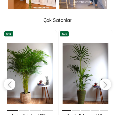
Çok Satanlar
%45
%36