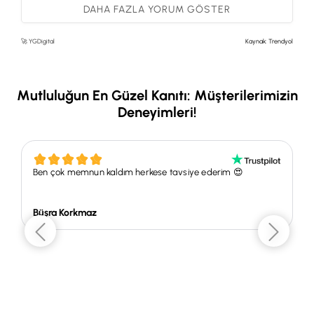
H** K**
18 Kasım 2025
DAHA FAZLA YORUM GÖSTER
cicegimiz kısa bir sürede sorunsuz bir şekilde elimize ulaştı tavsiye
ederim
🚀 YGDigital
Kaynak: Trendyol
(0)
B** U**
18 Ekim 2025
Ürün canlı ve bütün gönderildi memnun kaldım
Mutluluğun En Güzel Kanıtı: Müşterilerimizin
Deneyimleri!
Ben çok memnun kaldım herkese tavsiye ederim 😍
Büşra Korkmaz