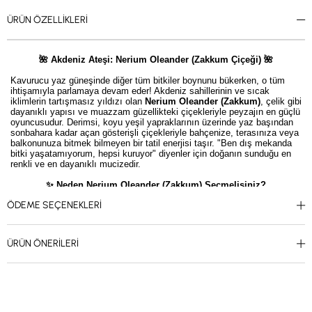
ÜRÜN ÖZELLIKLERI
🌺 Akdeniz Ateşi: Nerium Oleander (Zakkum Çiçeği) 🌺
Kavurucu yaz güneşinde diğer tüm bitkiler boynunu bükerken, o tüm
ihtişamıyla parlamaya devam eder! Akdeniz sahillerinin ve sıcak
iklimlerin tartışmasız yıldızı olan
Nerium Oleander (Zakkum)
, çelik gibi
dayanıklı yapısı ve muazzam güzellikteki çiçekleriyle peyzajın en güçlü
oyuncusudur. Derimsi, koyu yeşil yapraklarının üzerinde yaz başından
sonbahara kadar açan gösterişli çiçekleriyle bahçenize, terasınıza veya
balkonunuza bitmek bilmeyen bir tatil enerjisi taşır. "Ben dış mekanda
bitki yaşatamıyorum, hepsi kuruyor" diyenler için doğanın sunduğu en
renkli ve en dayanıklı mucizedir.
✨ Neden Nerium Oleander (Zakkum) Seçmelisiniz?
ÖDEME SEÇENEKLERI
Kavurucu Güneşe Aşındır:
Yazın en sıcak ve direkt güneşli günlerinde
bile yaprakları yanmaz, aksine güneşi gördükçe daha coşkulu çiçek
açar.
Kuraklık Şampiyonu:
Kökleri bir kez toprağa tutunduktan sonra
ÜRÜN ÖNERILERI
susuzluğa karşı inanılmaz bir direnç gösterir. Sık seyahat edenler veya
yazlık evler için kusursuzdur.
Dört Mevsim Yeşil:
Yaprak döken sıradan çalıların aksine, ılıman
iklimlerde kışın da o canlı koyu yeşil yapraklarını koruyarak bahçenizin
boş görünmesini engeller.
Harika Bir Çit Bitkisi:
Hızlı ve dolgun büyüme karakteri sayesinde,
meraklı gözleri engellemek ve terasınızda doğal bir "yeşil duvar" (çit)