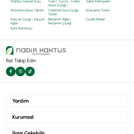
Starliçe Cennet Kuşu
Yuka ( Yucca - Yukka
Salon Palmiyeleri
Avize Çiçeği )
Monstera Deve Tabanı
Calathea Dua Çiçeği
Dracaena Türleri
Türleri
Kauçuk Çiçeği - Kauçuk
Benjamin Ağacı -
Çiçekli Bitkiler
Ağacı
Benjamin Çiçeği
Şans Bambusu
Bizi Takip Edin
Yardım
Siparişlerim
Kurumsal
Hesabım
Kurumsal ve Toptan Sipariş
İlgini Çekebilir