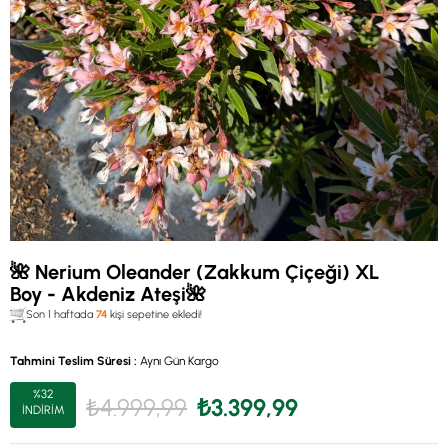
🌺 Nerium Oleander (Zakkum Çiçeği) XL
Boy - Akdeniz Ateşi🌺
Son 1 haftada
74
kişi sepetine ekledi!
Tahmini Teslim Süresi
:
Aynı Gün Kargo
%
32
₺4.999,99
₺3.399,99
İNDIRIM