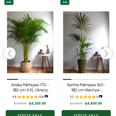
%45
%36
Areka Palmiyesi 170 -
Kentia Palmiyesi 160-
180 cm XXL (Areca
180 cm (Kentya-
Dypsis Lutescens) –
Howea Palmiyesi)
📷
📷
4.8
(134)
5.0
(1)
Ekstra Dolgun Form
₺4.399,99
₺4.499,99
₺7.999,99
₺6.999,99