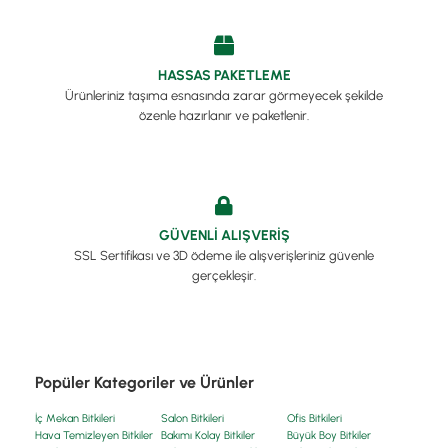
HASSAS PAKETLEME
Ürünleriniz taşıma esnasında zarar görmeyecek şekilde
özenle hazırlanır ve paketlenir.
GÜVENLİ ALIŞVERİŞ
SSL Sertifikası ve 3D ödeme ile alışverişleriniz güvenle
gerçekleşir.
Popüler Kategoriler ve Ürünler
İç Mekan Bitkileri
Salon Bitkileri
Ofis Bitkileri
Hava Temizleyen Bitkiler
Bakımı Kolay Bitkiler
Büyük Boy Bitkiler