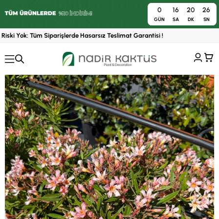
0
16
20
25
0
GÜN
SA
DK
SN
iski Yok: Tüm Siparişlerde Hasarsız Teslimat Garantisi !
›