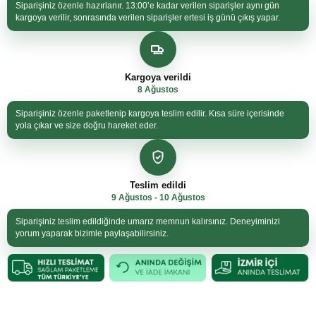
Siparişiniz özenle hazırlanır. 13:00’e kadar verilen siparişler aynı gün
kargoya verilir, sonrasında verilen siparişler ertesi iş günü çıkış yapar.
Kargoya verildi
8 Ağustos
Siparişiniz özenle paketlenip kargoya teslim edilir. Kısa süre içerisinde
yola çıkar ve size doğru hareket eder.
Teslim edildi
9 Ağustos - 10 Ağustos
Siparişiniz teslim edildiğinde umarız memnun kalırsınız. Deneyiminizi
yorum yaparak bizimle paylaşabilirsiniz.