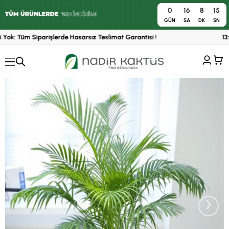
0
16
8
14
0
GÜN
SA
DK
SN
Yok: Tüm Siparişlerde Hasarsız Teslimat Garantisi !
13:0
›