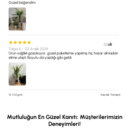
Güzel beğendim.
(0)
Tolga A.
02 Aralık 2024
Ürün sağlıklı gözüküyor, güzel paketleme yapılmış hiç hasar almadan
elime ulaştı. Boyutu da yazdığı gibi geldi.
🚀 YGDigital
Kaynak: Trendyol
Mutluluğun En Güzel Kanıtı: Müşterilerimizin
Deneyimleri!