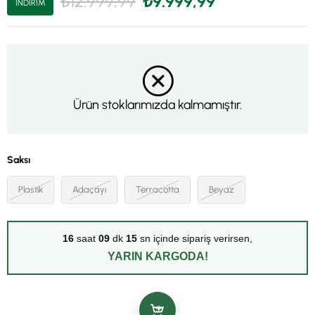
₺12.999,99
₺9.999,99
İNDIRIM
Ürün stoklarımızda kalmamıştır.
Saksı
Plastik
Adaçayı
Terracotta
Beyaz
16
saat
09
dk
14
sn içinde sipariş verirsen,
YARIN KARGODA!