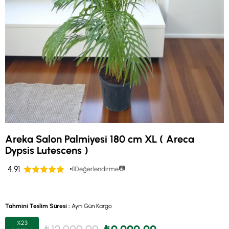
Areka Salon Palmiyesi 180 cm XL ( Areca
Dypsis Lutescens )
4.91
📷
11
Değerlendirme
Son 12 saatte
12
kişi favoriledi!
Tahmini Teslim Süresi
:
Aynı Gün Kargo
%
23