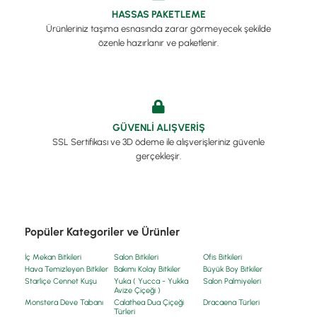
HASSAS PAKETLEME
Ürünleriniz taşıma esnasında zarar görmeyecek şekilde
özenle hazırlanır ve paketlenir.
GÜVENLİ ALIŞVERİŞ
SSL Sertifikası ve 3D ödeme ile alışverişleriniz güvenle
gerçekleşir.
Popüler Kategoriler ve Ürünler
İç Mekan Bitkileri
Salon Bitkileri
Ofis Bitkileri
Hava Temizleyen Bitkiler
Bakımı Kolay Bitkiler
Büyük Boy Bitkiler
Starliçe Cennet Kuşu
Yuka ( Yucca - Yukka
Salon Palmiyeleri
Avize Çiçeği )
Monstera Deve Tabanı
Calathea Dua Çiçeği
Dracaena Türleri
Türleri