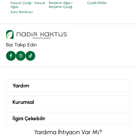
Kauçuk Çiçeği - Kauçuk
Benjamin Ağacı -
Çiçekli Bitkiler
Ağacı
Benjamin Çiçeği
Şans Bambusu
Bizi Takip Edin
Yardım
Siparişlerim
Kurumsal
Hesabım
Kurumsal ve Toptan Sipariş
İlgini Çekebilir
Favorilerim
Hakkımızda
İç Mekan Bitkileri
Yardıma İhtiyacın Var Mı?
Sepetim