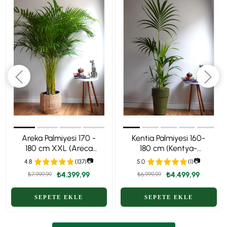
Areka Palmiyesi 170 -
Kentia Palmiyesi 160-
180 cm XXL (Areca
180 cm (Kentya-
Dypsis Lutescens) –
Howea Palmiyesi)
📷
📷
4.8
(137)
5.0
(1)
Ekstra Dolgun Form
₺4.399,99
₺4.499,99
₺7.999,99
₺6.999,99