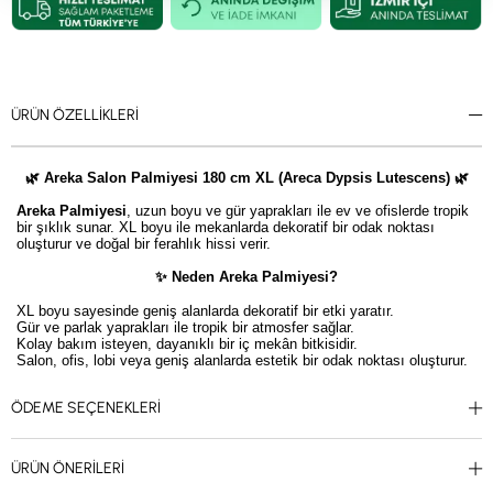
ÜRÜN ÖZELLIKLERI
🌿 Areka Salon Palmiyesi 180 cm XL (Areca Dypsis Lutescens) 🌿
Areka Palmiyesi
, uzun boyu ve gür yaprakları ile ev ve ofislerde tropik
bir şıklık sunar. XL boyu ile mekanlarda dekoratif bir odak noktası
oluşturur ve doğal bir ferahlık hissi verir.
✨ Neden Areka Palmiyesi?
XL boyu sayesinde geniş alanlarda dekoratif bir etki yaratır.
Gür ve parlak yaprakları ile tropik bir atmosfer sağlar.
Kolay bakım isteyen, dayanıklı bir iç mekân bitkisidir.
Salon, ofis, lobi veya geniş alanlarda estetik bir odak noktası oluşturur.
💡 Dekorasyon Önerisi:
ÖDEME SEÇENEKLERI
Büyük saksılarla kombine edildiğinde, minimal veya modern
dekorasyonlarda tropik bir köşe oluşturabilirsiniz. Aynı zamanda toplantı
odaları veya lobi alanlarında dikkat çekici bir dekoratif öğe olarak
ÜRÜN ÖNERILERI
kullanılabilir.