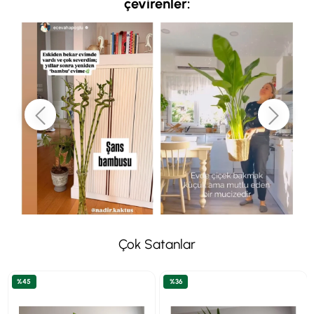
çevirenler:
Çok Satanlar
%45
%36